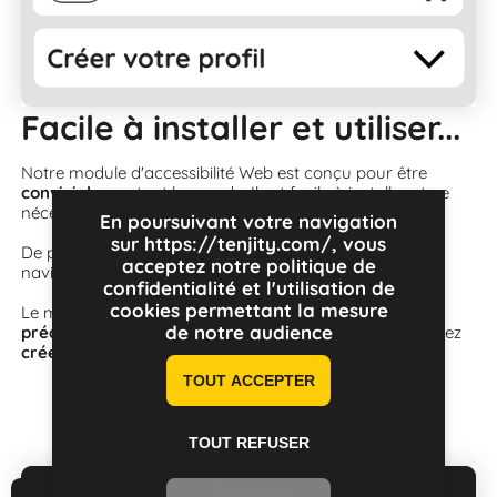
Facile à installer et utiliser...
Notre module d'accessibilité Web est conçu pour être
convivial
pour tout le monde. Il est facile à installer et ne
nécessite que quelques clics pour commencer.
En poursuivant votre navigation
sur https://tenjity.com/, vous
De plus, notre module est compatible avec tous les
acceptez notre politique de
navigateurs et systèmes d'exploitation majeurs.
confidentialité et l'utilisation de
cookies permettant la mesure
Le module
Tenjity
est livré avec un ensemble de
profils
de notre audience
prédéfinis
que vous pouvez sélectionner, ou vous pouvez
créer votre propre profil personnalisé
.
TOUT ACCEPTER
TOUT REFUSER