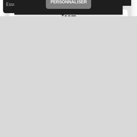
PERSONNALISER
Essayer
Tenji
ty
Zooms
Loupe
Règle
d'écran
Dyslexie
Curseur
Lecteur
d'écran
Clavier